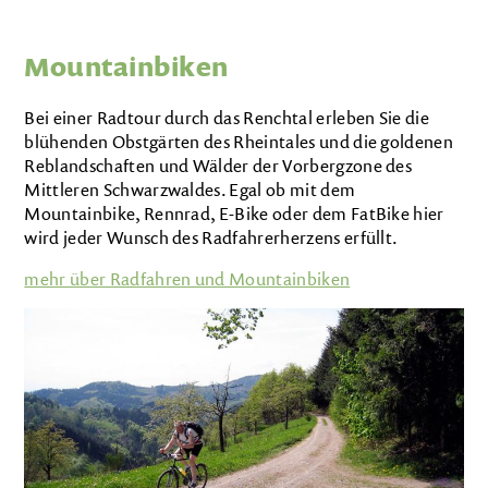
Über uns
Produkte
Mountainbiken
Aktivitäten
Bei einer Radtour durch das Renchtal erleben Sie die
blühenden Obstgärten des Rheintales und die goldenen
Reblandschaften und Wälder der Vorbergzone des
Bilder
Mittleren Schwarzwaldes. Egal ob mit dem
Videos
Mountainbike, Rennrad, E-Bike oder dem FatBike hier
wird jeder Wunsch des Radfahrerherzens erfüllt.
Umgebung
Aktivität
mehr über Radfahren und Mountainbiken
Tiere am Hof
Wohnungen
Camping
Kontakt