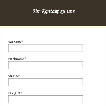
Über uns
Ihr Kontakt zu uns
Produkte
Aktivitäten
Wohnungen
Camping
Vorname*
Kontakt
Nachname*
Formular
Anfahrt
Strasse*
Gästestimmen
AGB
PLZ,Ort*