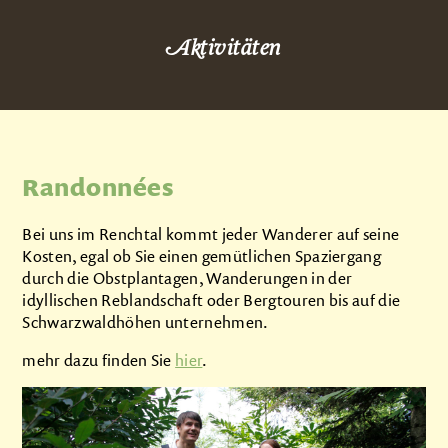
Qui sommes-nous
Aktivitäten
Nos produits
Impressions
Photos
Randonnées
Vidéos
Aux alentours
Bei uns im Renchtal kommt jeder Wanderer auf seine
Activités
Kosten, egal ob Sie einen gemütlichen Spaziergang
durch die Obstplantagen, Wanderungen in der
Animaux à la ferme
idyllischen Reblandschaft oder Bergtouren bis auf die
Schwarzwaldhöhen unternehmen.
Nos logements
mehr dazu finden Sie
hier
.
Contact